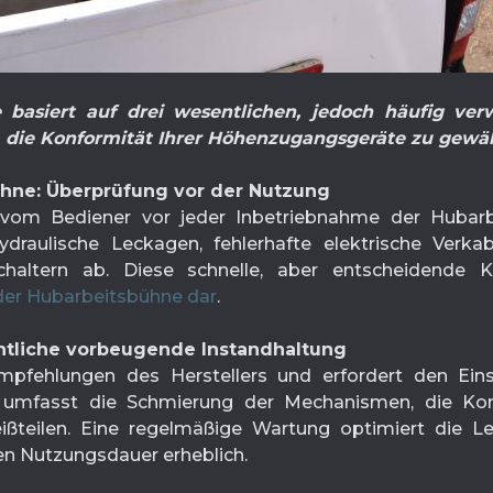
e basiert auf drei wesentlichen, jedoch häufig ve
 die Konformität Ihrer Höhenzugangsgeräte zu gewäh
ühne: Überprüfung vor der Nutzung
vom Bediener vor jeder Inbetriebnahme der Hubarbe
ydraulische Leckagen, fehlerhafte elektrische Verka
chaltern ab. Diese schnelle, aber entscheidende Ko
er Hubarbeitsbühne dar
.
tliche vorbeugende Instandhaltung
pfehlungen des Herstellers und erfordert den Einsa
e umfasst die Schmierung der Mechanismen, die Kont
ßteilen. Eine regelmäßige Wartung optimiert die Lei
ren Nutzungsdauer erheblich.