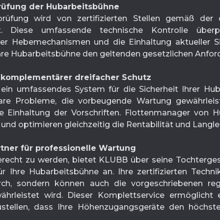
rüfung der Hubarbeitsbühne
prüfung wird von zertifizierten Stellen gemäß der 
t. Diese umfassende technische Kontrolle überprü
 der Hebemechanismen und die Einhaltung aktueller S
 Ihre Hubarbeitsbühne den geltenden gesetzlichen Anfor
n komplementärer dreifacher Schutz
ein umfassendes System für die Sicherheit Ihrer Hu
bare Probleme, die vorbeugende Wartung gewährleist
e Einhaltung der Vorschriften. Flottenmanager von H
und optimieren gleichzeitig die Rentabilität und Langl
artner für professionelle Wartung
echt zu werden, bietet KLUBB über seine Tochtergese
Ihre Hubarbeitsbühne an. Ihre zertifizierten Techni
ch, sondern können auch die vorgeschriebenen re
hrleistet wird. Dieser Komplettservice ermöglicht 
zustellen, dass Ihre Höhenzugangsgeräte den höchst