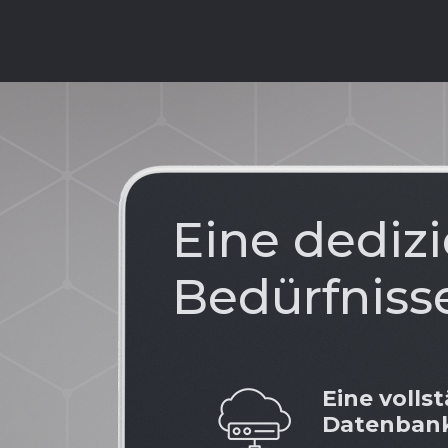
Eine dedizie
Bedürfniss
Eine volls
Datenban