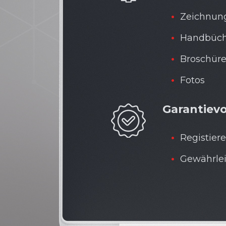
Zeichnun
Handbüch
Broschür
Fotos
Garantiev
Registier
Gewährle