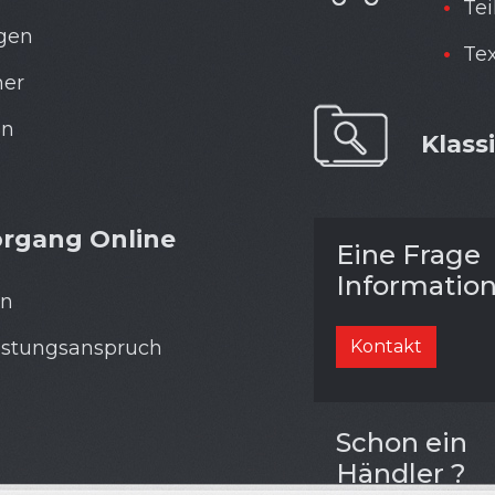
Tei
gen
Tex
er
en
Klassi
organg Online
Eine Frage
Informatio
en
istungsanspruch
Kontakt
Schon ein
Händler ?