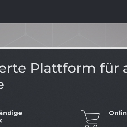
rte Plattform für a
e
tändige
Onli
k