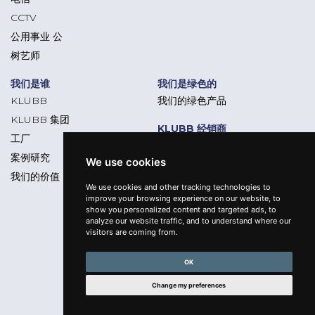
CCTV
公用事业 公
树艺师
我们是谁
我们是绿色的
KLUBB
我们的绿色产品
KLUBB 集团
KLUBB 经销商
工厂
为什么加入 "KLUBB"
案例研究
We use cookies
经销商平台
我们的价值
We use cookies and other tracking technologies to
improve your browsing experience on our website, to
show you personalized content and targeted ads, to
关注我们
analyze our website traffic, and to understand where our
visitors are coming from.
OK
法律声明
2021 Klubb - 版权所有 -
Change my preferences