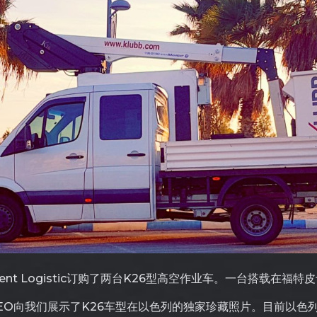
t Logistic订购了两台K26型高空作业车。一台搭载在福特皮
istic的CEO向我们展示了K26车型在以色列的独家珍藏照片。目